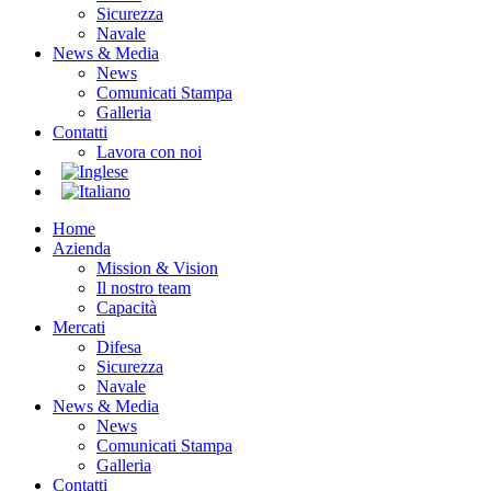
Sicurezza
Navale
News & Media
News
Comunicati Stampa
Galleria
Contatti
Lavora con noi
Home
Azienda
Mission & Vision
Il nostro team
Capacità
Mercati
Difesa
Sicurezza
Navale
News & Media
News
Comunicati Stampa
Galleria
Contatti