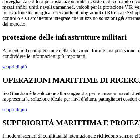
sorveglianza e difesa per installazioni militari, sistemi di comando e co
mezzi anfibi, unità navali unmanned, veicoli per la protezione VIP, vei
innovazione tecnologica, riservando ai programmi di Ricerca e Svilupp
controllo e su architetture integrate che utilizzino soluzioni già afferm
dal mercato.
protezione delle infrastrutture militari
Aumentare la comprensione della situazione, fornire una protezione multi
condividere le informazioni più importanti.
scopri di più
OPERAZIONI MARITTIME DI RICERC
SeaGuardian è la soluzione all’avanguardia per le missioni navali dua
rappresenta la soluzione ideale per navi d’altura, pattugliatori costie
scopri di più
SUPERIORITÀ MARITTIMA E PROIE
I moderni scenari di conflittualità internazionale richiedono sempre p