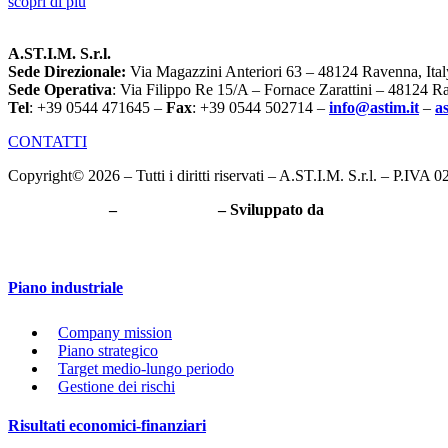
scopri di più
A.ST.I.M. S.r.l.
Sede Direzionale:
Via Magazzini Anteriori 63 – 48124 Ravenna, Ital
Sede Operativa
: Via Filippo Re 15/A – Fornace Zarattini – 48124 Ra
Tel
: +39 0544 471645 –
Fax
: +39 0544 502714 –
info@astim.it
–
a
CONTATTI
Copyright© 2026 – Tutti i diritti riservati – A.ST.I.M. S.r.l. – P.IVA
Privacy Policy
–
Cookie Policy
– Sviluppato da
Babini Mazzari
Bandi regionali
Piano industriale
Company mission
Piano strategico
Target medio-lungo periodo
Gestione dei rischi
Risultati economici-finanziari