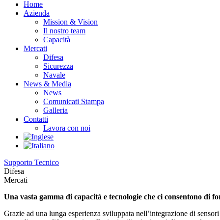
Home
Azienda
Mission & Vision
Il nostro team
Capacità
Mercati
Difesa
Sicurezza
Navale
News & Media
News
Comunicati Stampa
Galleria
Contatti
Lavora con noi
Supporto Tecnico
Difesa
Mercati
Una vasta gamma di capacità e tecnologie che ci consentono di forn
Grazie ad una lunga esperienza sviluppata nell’integrazione di sensori 