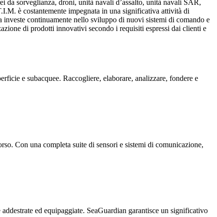
erei da sorveglianza, droni, unità navali d’assalto, unità navali SAR,
.I.M. è costantemente impegnata in una significativa attività di
da investe continuamente nello sviluppo di nuovi sistemi di comando e
azione di prodotti innovativi secondo i requisiti espressi dai clienti e
uperficie e subacquee. Raccogliere, elaborare, analizzare, fondere e
orso. Con una completa suite di sensori e sistemi di comunicazione,
te addestrate ed equipaggiate. SeaGuardian garantisce un significativo