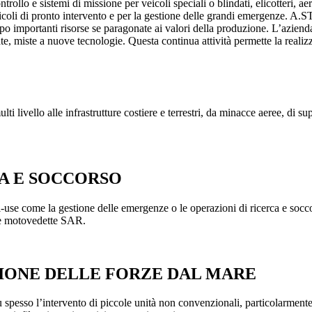
ntrollo e sistemi di missione per veicoli speciali o blindati, elicotteri, a
coli di pronto intervento e per la gestione delle grandi emergenze. A.ST
o importanti risorse se paragonate ai valori della produzione. L’azien
ate, miste a nuove tecnologie. Questa continua attività permette la realizz
 livello alle infrastrutture costiere e terrestri, da minacce aeree, di s
A E SOCCORSO
l-use come la gestione delle emergenze o le operazioni di ricerca e socc
ri e motovedette SAR.
ZIONE DELLE FORZE DAL MARE
iù spesso l’intervento di piccole unità non convenzionali, particolarmen