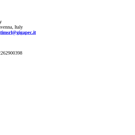
y
venna, Italy
stimsrl@gigapec.it
 02262900398