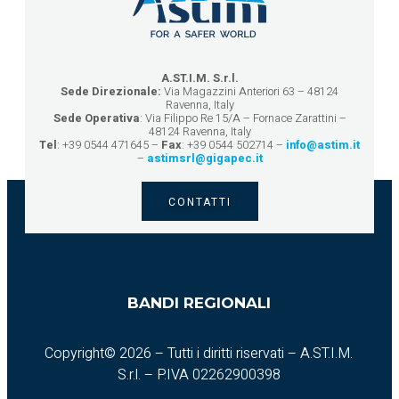
A.ST.I.M. S.r.l.
Sede Direzionale:
Via Magazzini Anteriori 63 – 48124
Ravenna, Italy
Sede Operativa
: Via Filippo Re 15/A – Fornace Zarattini –
48124 Ravenna, Italy
Tel
: +39 0544 471645 –
Fax
: +39 0544 502714 –
info@astim.it
–
astimsrl@gigapec.it
CONTATTI
BANDI REGIONALI
Copyright© 2026 – Tutti i diritti riservati – A.ST.I.M.
S.r.l. – P.IVA 02262900398